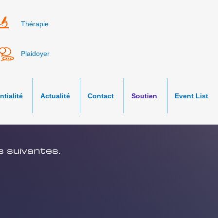
Thérapie
Plaidoyer
tialité
Actualité
Contact
Soutien
Event List
s suivantes.