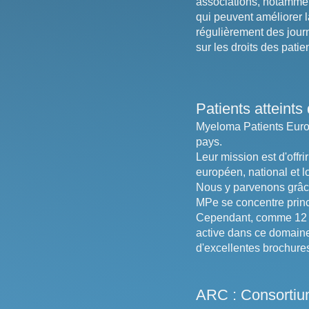
associations, notamme
qui peuvent améliorer l
régulièrement des jour
sur les droits des pat
Patients atteint
Myeloma Patients Europ
pays.
Leur mission est d'offr
européen, national et l
Nous y parvenons grâce
MPe se concentre princ
Cependant, comme 12 à
active dans ce domaine 
d'excellentes brochures
ARC : Consortium