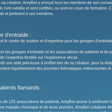
s sa création, AmyBel a envoyé tous les membres de son conseil
Ils l'ont validée et sont certifiés, ou sont en cours de formation. 
 et pertinent à ses membres.
e d'entraide :
st le centre de soutien et d'expertise pour les groupes d'entraid
rcer les groupes d'entraide et les associations de patients et de
 de l'expertise fondée sur l'expérience vécue.
té une aide précieuse à AmBel lors de sa création, pour la réda
lement régulièrement des journées thématiques intéressantes et i
atients flamands :
 de 125 associations de patients, AmyBel œuvre à améliorer la
une maladie chronique et de leurs proches. AmyBel collabore ét