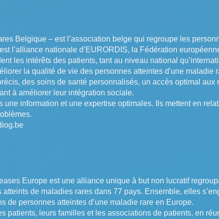
es Belgique – est l’association belge qui regroupe les personn
est l’alliance nationale d’EURORDIS, la Fédération européenn
nt les intérêts des patients, tant au niveau national qu’internati
liorer la qualité de vie des personnes atteintes d'une maladie 
 précis, des soins de santé personnalisés, un accès optimal aux
t à améliorer leur intégration sociale.
rs une information et une expertise optimales. Ils mettent en rel
roblèmes.
iog.be
es Europe est une alliance unique à but non lucratif regroup
s atteints de maladies rares dans 77 pays. Ensemble, elles s’en
ons de personnes atteintes d’une maladie rare en Europe.
es patients, leurs familles et les associations de patients, en réu