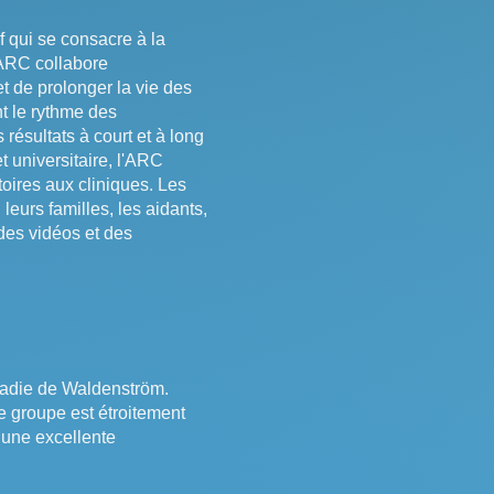
f qui se consacre à la
'ARC collabore
t de prolonger la vie des
t le rythme des
 résultats à court et à long
t universitaire, l'ARC
toires aux cliniques. Les
leurs familles, les aidants,
des vidéos et des
aladie de Waldenström.
 groupe est étroitement
 une excellente