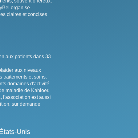
ents, souvent onéreux,
myBel organise
es claires et concises
en aux patients dans 33
plaider aux niveaux
 traitements et soins.
ts domaines d'activité.
de maladie de Kahloer.
l'association est aussi
sition, sur demande,
États-Unis