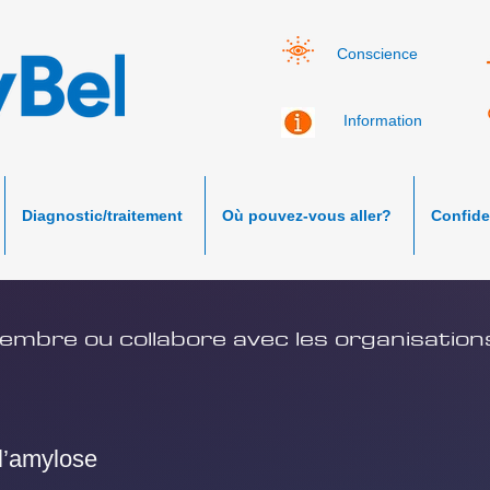
Conscience
Information
Diagnostic/traitement
Où pouvez-vous aller?
Confiden
mbre ou collabore avec les organisation
 l’amylose