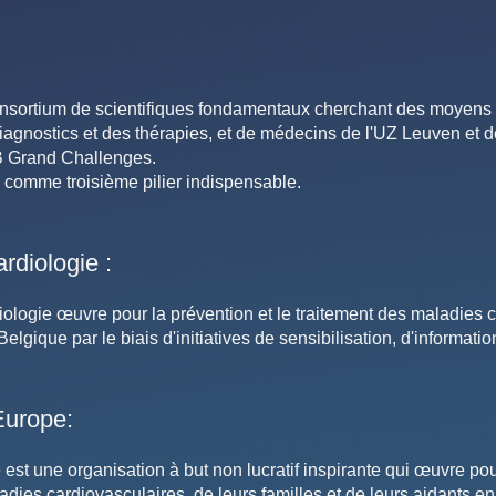
ortium de scientifiques fondamentaux cherchant des moyens pl
diagnostics et des thérapies, et de médecins de l'UZ Leuven et d
B Grand Challenges.
 comme troisième pilier indispensable.
rdiologie :
ologie œuvre pour la prévention et le traitement des maladies c
lgique par le biais d'initiatives de sensibilisation, d'informatio
Europe:
st une organisation à but non lucratif inspirante qui œuvre pou
ladies cardiovasculaires, de leurs familles et de leurs aidants 