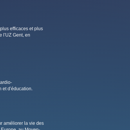
us efficaces et plus
e l'UZ Gent, en
ardio-
n et d'éducation.
r améliorer la vie des
en Europe, au Moyen-