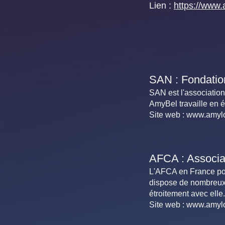
Lien :
https://www.
SAN : Fondatio
SAN est l'association
AmyBel travaille en é
Site web :
www.amylo
AFCA : Associat
L'AFCA en France poss
dispose de nombreux 
étroitement avec elle.
Site web :
www.amylo