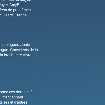
idoyer. AmyBel est
frent de problèmes
d Hearts Europe.
matologues ; toute
ogue. Conscients de la
la brochure « Vivre
forme ces derniers à
s interviennent
ises et d'autres