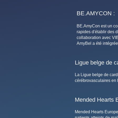
BE.AMYCON :
BE.AmyCon est un cons
rapides d'établir des 
collaboration avec VI
AmyBel a été intégrée
Ligue belge de ca
La Ligue belge de cardi
cérébrovasculaires en Be
Mended Hearts 
Mended Hearts Europe e
patients atteints de ma