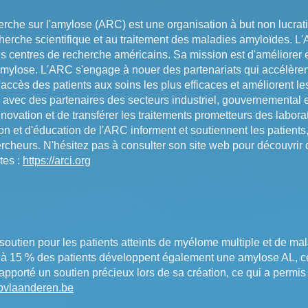
che sur l'amylose (ARC) est une organisation à but non lucrati
echerche scientifique et au traitement des maladies amyloïdes. L
s centres de recherche américains. Sa mission est d'améliorer e
amylose. L'ARC s'engage à nouer des partenariats qui accélèren
l'accès des patients aux soins les plus efficaces et améliorent les
 avec des partenaires des secteurs industriel, gouvernemental e
innovation et de transférer les traitements prometteurs des labora
on et d'éducation de l'ARC informent et soutiennent les patients, 
rcheurs. N'hésitez pas à consulter son site web pour découvrir 
tes :
https://arci.org
e soutien pour les patients atteints de myélome multiple et de m
 15 % des patients développent également une amylose AL, ce
apporté un soutien précieux lors de sa création, ce qui a permis
vlaanderen.be