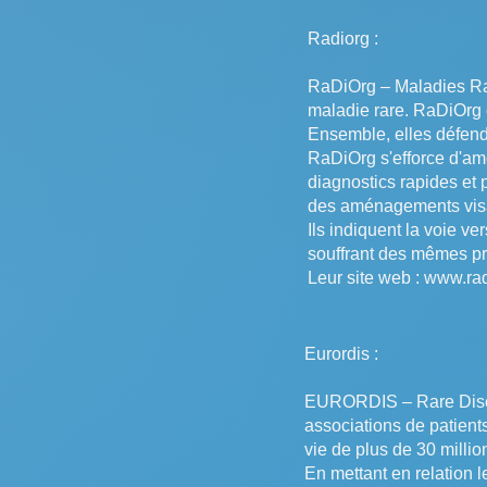
Radiorg :
RaDiOrg – Maladies Rar
maladie rare. RaDiOrg 
Ensemble, elles défende
RaDiOrg s'efforce d'amé
diagnostics rapides et
des aménagements visan
Ils indiquent la voie ve
souffrant des mêmes p
Leur site web :
www.rad
Eurordis :
EURORDIS – Rare Diseas
associations de patient
vie de plus de 30 milli
En mettant en relation l