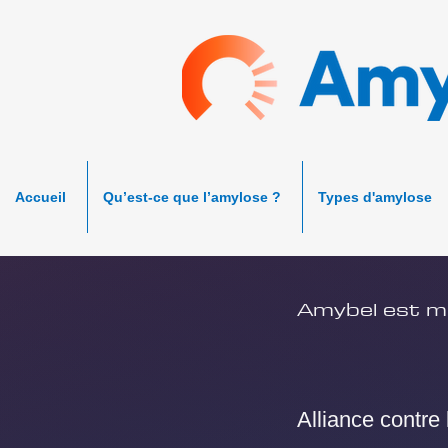
Accueil
Qu’est-ce que l’amylose ?
Types d'amylose
Amybel est me
Alliance contre