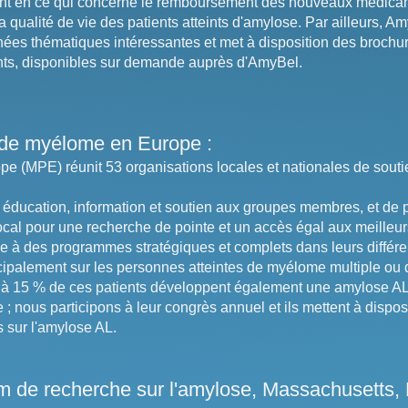
nt en ce qui concerne le remboursement des nouveaux médicam
a qualité de vie des patients atteints d'amylose. Par ailleurs, A
nées thématiques intéressantes et met à disposition des brochur
ients, disponibles sur demande auprès d'AmyBel.
s de myélome en Europe :
e (MPE) réunit 53 organisations locales et nationales de souti
ir éducation, information et soutien aux groupes membres, et de 
ocal pour une recherche de pointe et un accès égal aux meilleurs
 à des programmes stratégiques et complets dans leurs différen
ipalement sur les personnes atteintes de myélome multiple ou 
 15 % de ces patients développent également une amylose AL, 
; nous participons à leur congrès annuel et ils mettent à dispo
 sur l'amylose AL.
 de recherche sur l'amylose, Massachusetts, 