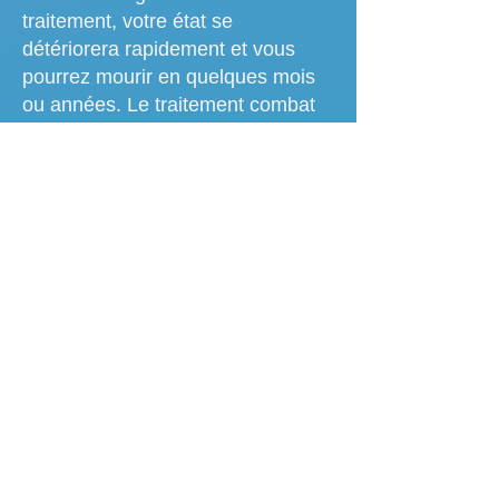
traitement, votre état se
détériorera rapidement et vous
pourrez mourir en quelques mois
ou années. Le traitement combat
la maladie, permet aux organes de
se rétablir (partiellement) et vous
fait vous sentir moins malade. Une
guérison complète est rare. Il est
important que vous soyez
régulièrement contrôlé après le
traitement car la maladie peut
réapparaître ultérieurement.
L’influence de l’amylose AL sur
votre vie quotidienne dépend
principalement du degré d'atteinte
des organes touché.. Les effets
secondaires de la chimiothérapie
provoquent des plaintes