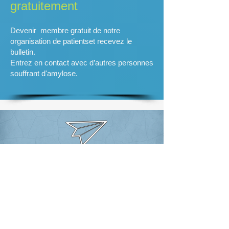
gratuitement
Devenir
membre
gratuit
de notre
organisation de patientset recevez le
bulletin.
Entrez en contact avec d’autres personnes
souffrant d'amylose.
info@amybel.be