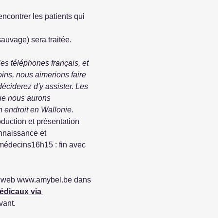
contrer les patients qui 
auvage) sera traitée.
s téléphones français, et 
s, nous aimerions faire 
ciderez d'y assister. Les 
ue nous aurons 
 endroit en Wallonie.
uction et présentation 
nnaissance et 
médecins16h15 : fin avec 
te web www.amybel.be dans 
édicaux via 
vant.