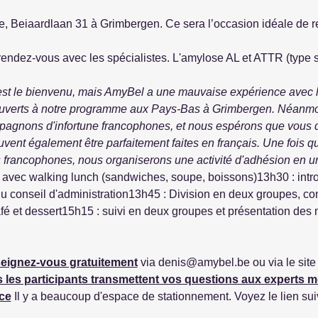
 Beiaardlaan 31 à Grimbergen. Ce sera l’occasion idéale de ren
ndez-vous avec les spécialistes. L'amylose AL et ATTR (type s
st le bienvenu, mais AmyBel a une mauvaise expérience avec le
verts à notre programme aux Pays-Bas à Grimbergen. Néanmoin
agnons d'infortune francophones, et nous espérons que vous dé
ent également être parfaitement faites en français.
Une fois q
ancophones, nous organiserons une activité d'adhésion en un
avec walking lunch (sandwiches, soupe, boissons)13h30 : introd
 conseil d'administration13h45 : Division en deux groupes, co
é et dessert15h15 : suivi en deux groupes et présentation des 
eignez-vous gratuitement
 via denis@amybel.be ou via le si
 les participants transmettent vos questions aux experts m
ce
 Il y a beaucoup d'espace de stationnement. Voyez le lien sui