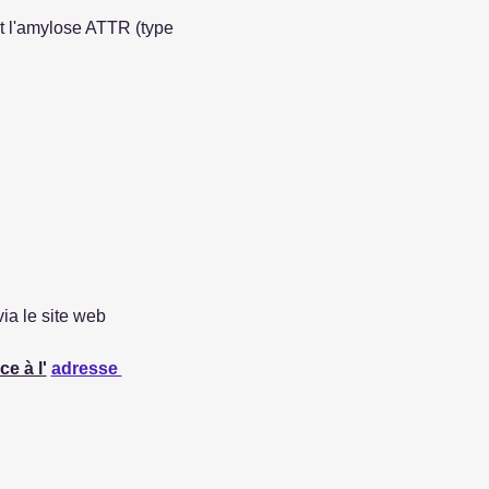
t l'amylose ATTR (type 
a le site web 
e à l'
adresse 