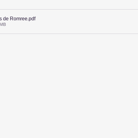
ns de Romree
.pdf
3MB