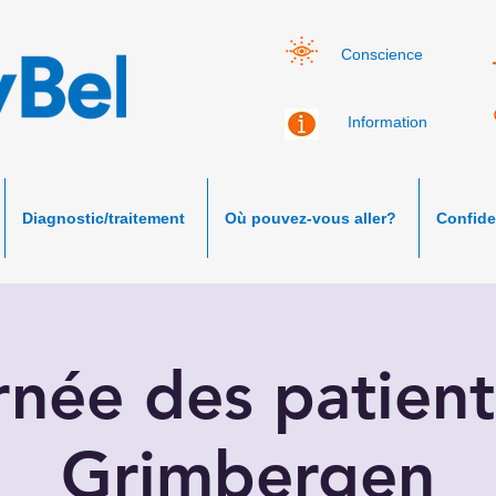
Conscience
Information
Diagnostic/traitement
Où pouvez-vous aller?
Confiden
rnée des patient
Grimbergen