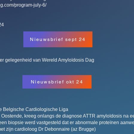
ng.com/program-july-6/
24
Nieuwsbrief sept 24
ter gelegenheid van Wereld Amyloïdosis Dag
Nieuwsbrief okt 24
de Belgische Cardiologische Liga
it Oostende, kreeg onlangs de diagnose ATTR amyloïdosis na e
a een biopsie werd vastgesteld dat er abnormale proteïnen aanwe
met zijn cardioloog Dr Debonnaire (az Brugge)