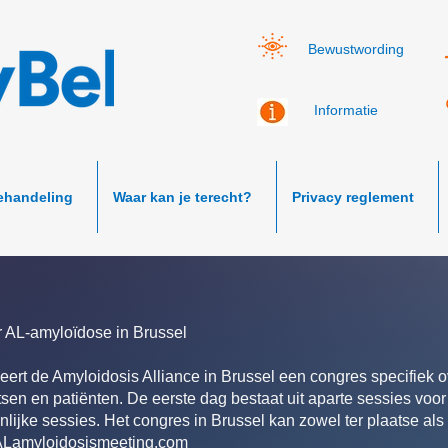
Bewustwording
Informatie
ehandeling
Waar kan je terecht?
Privacy reglement
r AL-amyloïdose in Brussel
seert de Amyloidosis Alliance in Brussel een congres specifiek 
sen en patiënten. De eerste dag bestaat uit aparte sessies voor
lijke sessies. Het congres in Brussel kan zowel ter plaatse al
Lamyloidosismeeting.com