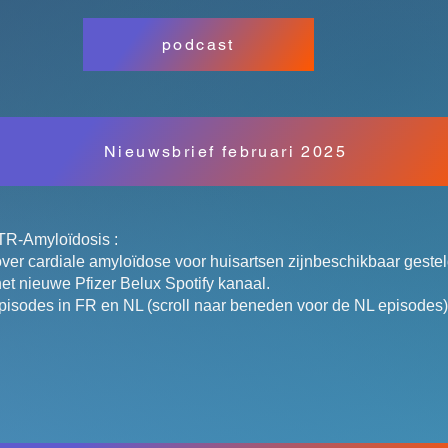
podcast
Nieuwsbrief februari 2025
TTR-Amyloïdosis :
ver cardiale amyloïdose voor huisartsen zijnbeschikbaar gesteld
 het nieuwe Pfizer Belux Spotify kanaal.
episodes in FR en NL (scroll naar beneden voor de NL episodes)