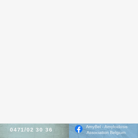
AmyBel - Amyloidosis
0471/02 30 36
Association Belgium