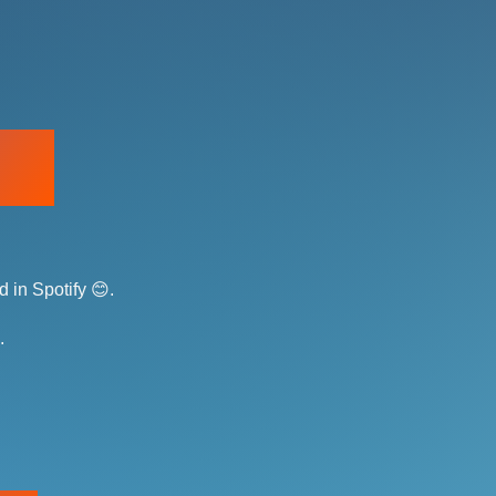
 in Spotify 😊.
.