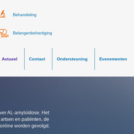
Behandeling
Belangenbehartiging
Actueel
Contact
Ondersteuning
Evenementen
over AL-amyloïdose. Het
 artsen en patiënten, de
s online worden gevolgd.