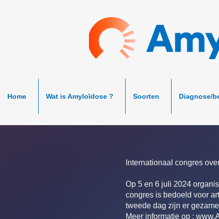
Home
Wat is Amyloïdose ?
Soorten
Diagnose/b
Internationaal congres ove
Op 5 en 6 juli 2024 organi
congres is bedoeld voor art
tweede dag zijn er gezamen
Meer informatie op :
www.A