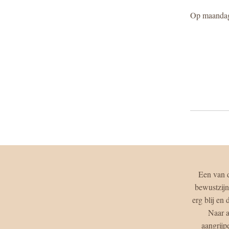
Op maanda
Een van d
bewustzijn
erg blij en
Naar a
aangrijp