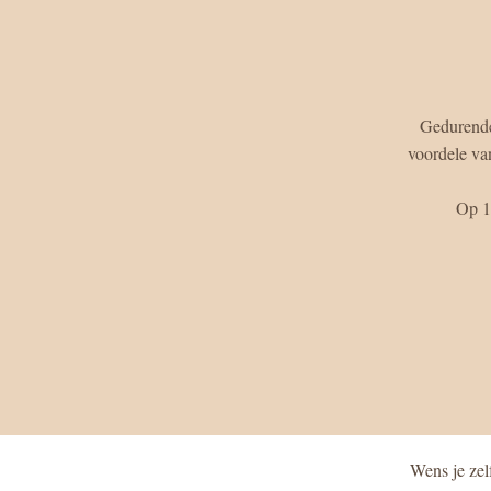
 Gedurende
voordele va
Op 1
Wens je zel