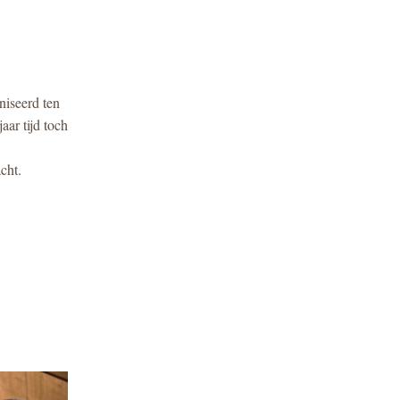
iseerd ten 
r tijd toch 
ht.  