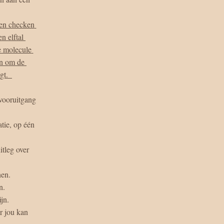
en checken 
 elftal 
e molecule 
n om de 
t.  
nen.
n.
jn.