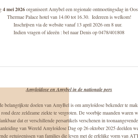
4 mei 2026
g 
 organiseert Amybel een regionale ontmoetingsdag in Ooste
Thermae Palace hotel van 14.00 tot 16.30.  Iedereen is welkom!
Inschrijven via de website vanaf 13 april 2026 om 8 uur.  
Indien vragen of ideeën : bel naar Denis op 0478/401808
Amyloïdose en Amybel in de nationale pers
e belangrijkste doelen van AmyBel is om amyloïdose bekender te make
 rond deze zeldzame ziekte te vergroten. De voorbije maanden waren w
 dankbaar dat er verschillende persartikels verschenen in toonaangevend
anleiding van Wereld Amyloïdose Dag op 26 oktober 2025 deelden we
ende getuigenissen van families die leven met de erfelijke vorm van A