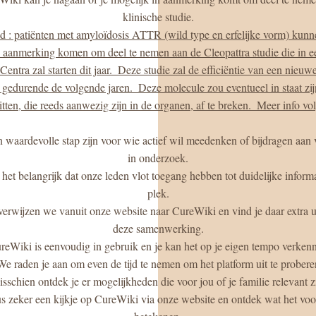
klinische studie.
d : patiënten met amyloïdosis ATTR (wild type en erfelijke vorm) kunn
n aanmerking komen om deel te nemen aan de Cleopattra studie die in een
Centra zal starten dit jaar.  Deze studie zal de efficiëntie van een nieuw
n gedurende de volgende jaren.  Deze molecule zou eventueel in staat zij
itten, die reeds aanwezig zijn in de organen, af te breken.  Meer info volg
in onderzoek.
plek.
deze samenwerking.
ureWiki is eenvoudig in gebruik en je kan het op je eigen tempo verken
 We raden je aan om even de tijd te nemen om het platform uit te probere
isschien ontdek je er mogelijkheden die voor jou of je familie relevant zi