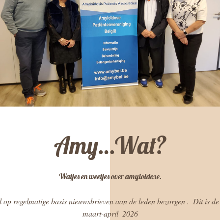
Amy…Wat?
Watjes en weetjes over amyloidose.
 op regelmatige basis nieuwsbrieven aan de leden bezorgen .  Dit is de 
maart-april  2026