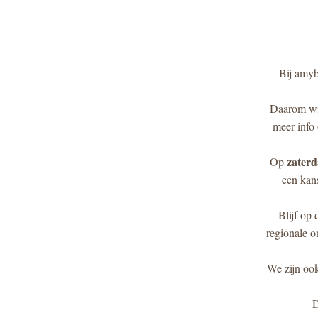
Bij amyb
Daarom wil
meer info
zaterd
Op 
een kans
Blijf op
regionale o
We zijn ook
D