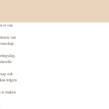
n er van 
rlenen van 
eenschap. 
tingsdag, 
involle 
raag ook 
an krijgen 
 te maken. 
. 