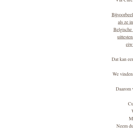
Bijvoorbeel
als ze i
Belgische 
uitteste
eiw
 Dat kan een waardevolle stap zijn voor wie actief wil meedenken of bijdragen aan vooruitgang 
 We vinden het belangrijk dat onze leden vlot toegang hebben tot duidelijke informatie, op één 
 Daarom verwijzen we vanuit onze website naar CureWiki en vind je daar extra uitleg over 
 C
 M
 Neem dus zeker een kijkje op CureWiki via onze website en ontdek wat het voor jou kan 