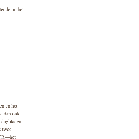
nde, in het 
n en het 
e dan ook 
e dagbladen.
 twee 
TTR—het 