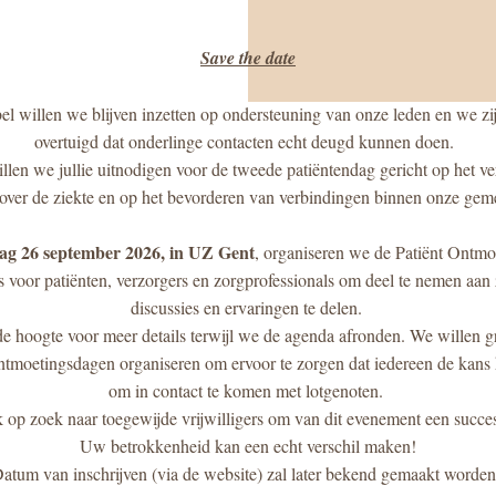
Save the date
el willen we blijven inzetten op ondersteuning van onze leden en we zij
overtuigd dat onderlinge contacten echt deugd kunnen doen.  
len we jullie uitnodigen voor de tweede patiëntendag gericht op het ve
 over de ziekte en op het bevorderen van verbindingen binnen onze gem
ag 26 september 2026, in UZ Gent
, organiseren we de Patiënt Ontmoe
 voor patiënten, verzorgers en zorgprofessionals om deel te nemen aan z
discussies en ervaringen te delen. 
 de hoogte voor meer details terwijl we de agenda afronden. We willen g
ntmoetingsdagen organiseren om ervoor te zorgen dat iedereen de kans k
om in contact te komen met lotgenoten. 
 op zoek naar toegewijde vrijwilligers om van dit evenement een succes
Uw betrokkenheid kan een echt verschil maken!
atum van inschrijven (via de website) zal later bekend gemaakt worden