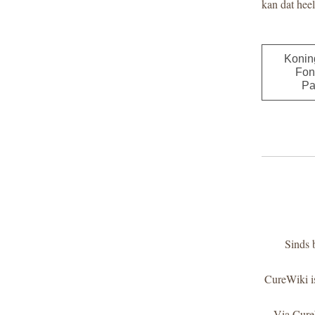
kan dat heel
Konin
Fon
Pa
Sinds 
 CureWiki is een online platform dat betrouwbare, actuele informatie bundelt en patiënten helpt 
 Via CureWiki kan je nagaan of je mogelijk in aanmerking komt om deel te nemen aan een 