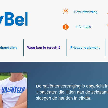
Bewustwording
Informatie
ehandeling
Waar kan je terecht?
Privacy reglement
De patiëntenvereniging is opgericht i
3 patiënten die lijden aan de zeldza
sloegen de handen in elkaar.