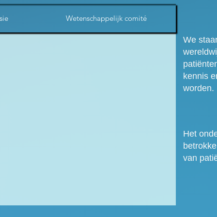
sie
Wetenschappelijk comité
We staan
wereldwi
patiënte
kennis e
worden.
Het onde
betrokke
van pati