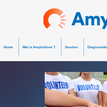
Home
Wat is Amyloïdose ?
Soorten
Diagnose/b