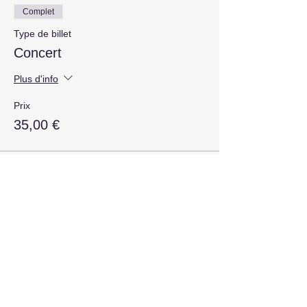
Complet
Type de billet
Concert
Plus d'info
Prix
35,00 €
Vente expirée
Type de billet
Réception
Plus d'info
Prix
40,00 €