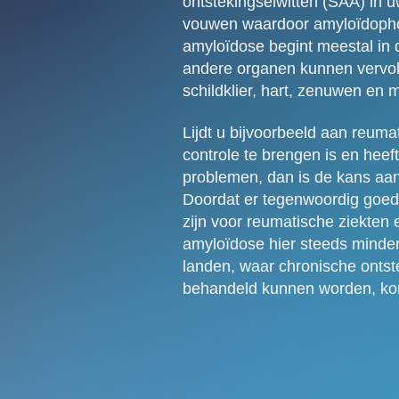
ontstekingseiwitten (SAA) in u
vouwen waardoor amyloïdopho
amyloïdose begint meestal in 
andere organen kunnen vervolg
schildklier, hart, zenuwen en
Lijdt u bijvoorbeeld aan reumat
controle te brengen is en heeft
problemen, dan is de kans aan
Doordat er tegenwoordig goe
zijn voor reumatische ziekten 
amyloïdose hier steeds minder
landen, waar chronische onts
behandeld kunnen worden, kom