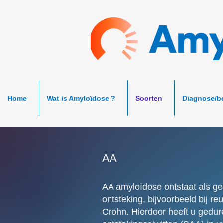
Home
Wat is Amyloïdose ?
Soorten
Diagnose/b
AA
AA amyloïdose ontstaat als ge
ontsteking, bijvoorbeeld bij r
Crohn. Hierdoor heeft u gedur