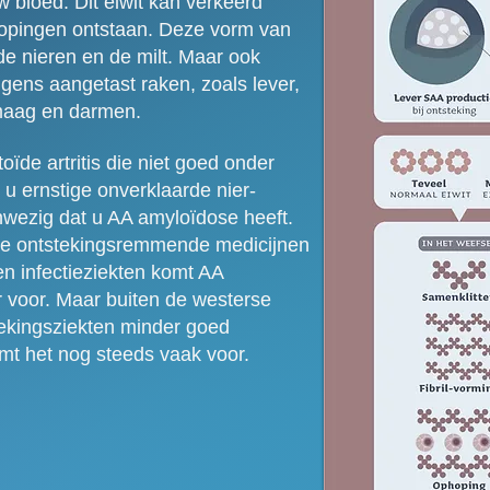
w bloed. Dit eiwit kan verkeerd
pingen ontstaan. Deze vorm van
de nieren en de milt. Maar ook
ens aangetast raken, zoals lever,
 maag en darmen.
oïde artritis die niet goed onder
 u ernstige onverklaarde nier-
wezig dat u AA amyloïdose heeft.
de ontstekingsremmende medicijnen
en infectieziekten komt AA
 voor. Maar buiten de westerse
tekingsziekten minder goed
t het nog steeds vaak voor.